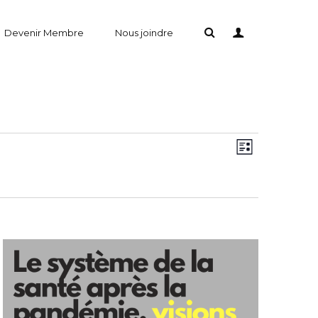
Devenir Membre
Nous joindre
Évène
Views
Liste
Views
Naviga
Naviga