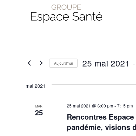
Évènements
25 mai 2021
 -
Aujourd'hui
Choisir
la
mai 2021
date.
25 mai 2021 @ 6:00 pm
-
7:15 pm
MAR
25
Rencontres Espace S
pandémie, visions d